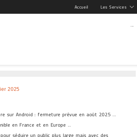
Accueil
Les Services
...
ier 2025
ore sur Android : fermeture prévue en août 2025
...
ponible en France et en Europe
...
our séduire un public plus large mais avec des