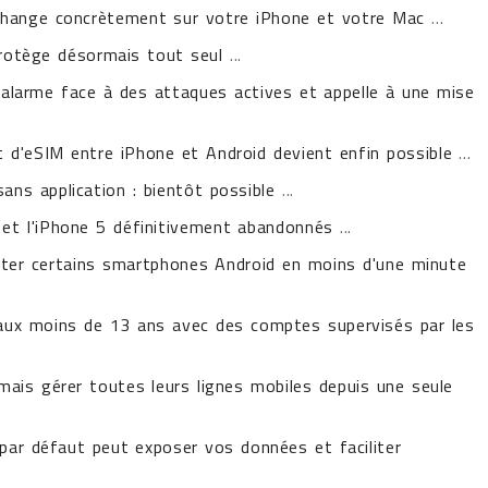
i change concrètement sur votre iPhone et votre Mac
...
protège désormais tout seul
...
d'alarme face à des attaques actives et appelle à une mise
rt d'eSIM entre iPhone et Android devient enfin possible
...
ns application : bientôt possible
...
4 et l'iPhone 5 définitivement abandonnés
...
rater certains smartphones Android en moins d'une minute
ux moins de 13 ans avec des comptes supervisés par les
ais gérer toutes leurs lignes mobiles depuis une seule
par défaut peut exposer vos données et faciliter