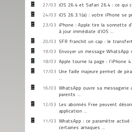
27/03
iOS 26.4 et Safari 26.4 : ce qu
24/03
iOS 26.3.1(a) : votre iPhone se 
23/03
iPhone : Apple tire la sonnette 
à jour immédiate d'iOS
...
20/03
SFR franchit un cap : le transfe
19/03
Envoyer un message WhatsApp sa
18/03
Apple tourne la page : l'iPhone 
17/03
Une faille majeure permet de pi
...
16/03
WhatsApp ouvre sa messagerie a
parents
...
12/03
Les abonnés Free peuvent désorm
application
...
11/03
WhatsApp : ce paramètre activé 
certaines arnaques
...